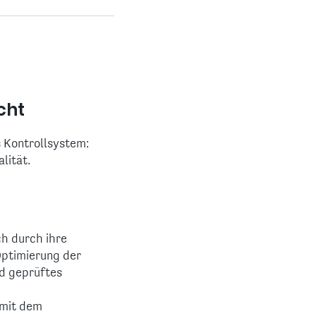
cht
s Kontrollsystem:
lität.
h durch ihre
Optimierung der
nd geprüftes
amit dem