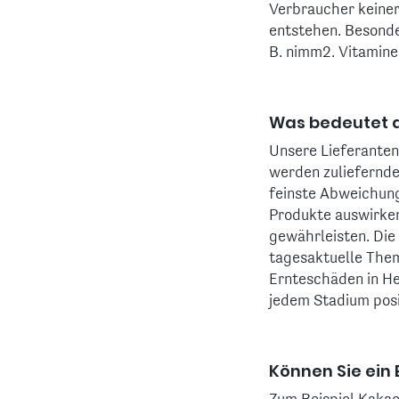
Verbraucher keiner
entstehen. Besonde
B. nimm2. Vitamine 
Was bedeutet d
Unsere Lieferanten
werden zuliefernde
feinste Abweichun
Produkte auswirken
gewährleisten. Die
tagesaktuelle Them
Ernteschäden in Her
jedem Stadium posi
Können Sie ein 