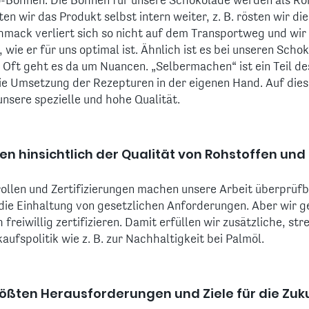
-Bohnen: Die Bohnen für unsere Schokolade werden als Ro
en wir das Produkt selbst intern weiter, z. B. rösten wir di
mack verliert sich so nicht auf dem Transportweg und wir
 wie er für uns optimal ist. Ähnlich ist es bei unseren Sch
. Oft geht es da um Nuancen. „Selbermachen“ ist ein Teil d
die Umsetzung der Rezepturen in der eigenen Hand. Auf die
nsere spezielle und hohe Qualität.
en hinsichtlich der Qualität von Rohstoffen und
llen und Zertifizierungen machen unsere Arbeit überprüfb
die Einhaltung von gesetzlichen Anforderungen. Aber wir 
 freiwillig zertifizieren. Damit erfüllen wir zusätzliche, st
kaufspolitik wie z. B. zur Nachhaltigkeit bei Palmöl.
rößten Herausforderungen und Ziele für die Zuk