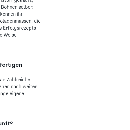
hstoff gekauft,
e Bohnen selber.
 können ihn
okoladenmassen, die
es Erfolgsrezepts
se Weise
 fertigen
ar. Zahlreiche
gehen noch weiter
renge eigene
unft?