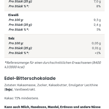
7,0 g
8%
Eiweiß
9,5 g
2,4 g
5%
Salz
0,05 g
0,01 g
<1%
*Referenzmenge für einen durchschnittlichen Erwachsenen (8400
kJ/2000 kcal)
Edel-Bitterschokolade
Zutaten: Kakaomasse, Zucker, Kakaobutter, Emulgator Lecithine
(
Soja
), Vanilleextrakt.
Kakao: 72% mindestens.
Kann auch Milch, Haselnuss, Mandel, Erdnuss und andere Nüsse