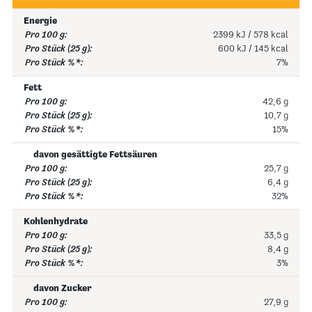
Energie
2399 kJ / 578 kcal
600 kJ / 145 kcal
7%
Fett
42,6 g
10,7 g
15%
davon gesättigte Fettsäuren
25,7 g
6,4 g
32%
Kohlenhydrate
33,5 g
8,4 g
3%
davon Zucker
27,9 g