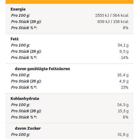
Energie
2355 kJ / 564 kcal
659 kJ / 158 kcal
8%
Fett
34,1 g
9,5 g
14%
davon gesättigte Fettsäuren
16,4 g
4,6 g
23%
Kohlenhydrate
54,5 g
15,3 g
6%
davon Zucker
51,9 g