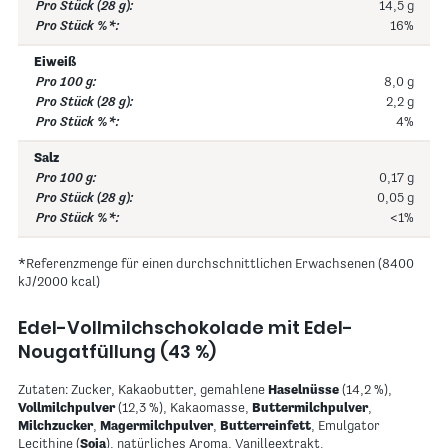
14,5 g
16%
Eiweiß
8,0 g
2,2 g
4%
Salz
0,17 g
0,05 g
<1%
*Referenzmenge für einen durchschnittlichen Erwachsenen (8400
kJ/2000 kcal)
Edel-Vollmilchschokolade mit Edel-
Nougatfüllung (43 %)
Zutaten: Zucker, Kakaobutter, gemahlene
Haselnüsse
(14,2 %),
Vollmilchpulver
(12,3 %), Kakaomasse,
Buttermilchpulver
,
Milchzucker
,
Magermilchpulver
,
Butterreinfett
, Emulgator
Lecithine (
Soja
), natürliches Aroma, Vanilleextrakt.